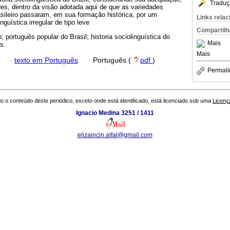
Traduç
ades, dentro da visão adotada aqui de que as variedades
sileiro passaram, em sua formação histórica, por um
Links rela
guística irregular de tipo leve
Compartilh
; português popular do Brasil; historia sociolinguística do
Mais
s.
Mais
·
texto em Português
·
Português (
pdf
)
Permali
o o conteúdo deste periódico, exceto onde está identificado, está licenciado sob uma
Licenç
Ignacio Medina 3251 / 1411
elizaincin.alfal@gmail.com