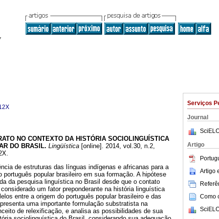
Serviços P
12X
Journal
SciELO
RATO NO CONTEXTO DA HISTÓRIA SOCIOLINGUÍSTICA
Artigo
R DO BRASIL.
Lingüística
[online]. 2014, vol.30, n.2,
2X.
Portug
ência de estruturas das línguas indígenas e africanas para a
Artigo
 português popular brasileiro em sua formação. A hipótese
da da pesquisa linguística no Brasil desde que o contato
Referên
 considerado um fator preponderante na história linguística
lelos entre a origem do português popular brasileiro e das
Como ci
 apresenta uma importante formulação substratista na
SciELO
ceito de relexificação, e analisa as possibilidades de sua
tória sociolinguística do Brasil, considerando sua adequação,