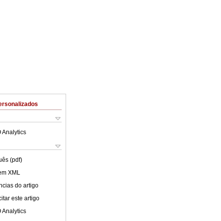
ersonalizados
 Analytics
uês (pdf)
 em XML
cias do artigo
tar este artigo
 Analytics