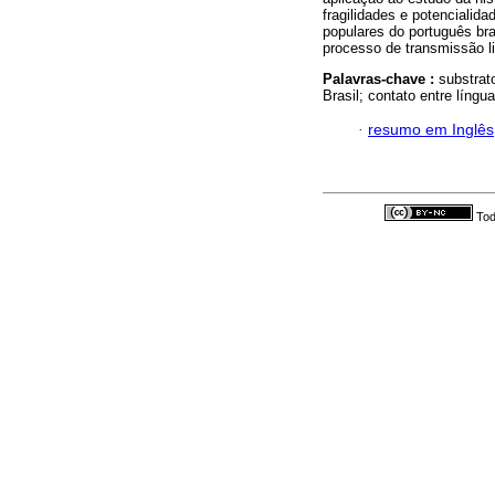
fragilidades e potencialid
populares do português bra
processo de transmissão lin
Palavras-chave :
substrato
Brasil; contato entre língua
·
resumo em Inglês
Tod