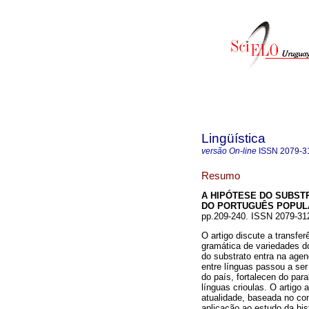
Lingüística
versão On-line
ISSN
2079-3
Resumo
A HIPÓTESE DO SUBST
DO PORTUGUÊS POPULA
pp.209-240. ISSN 2079-31
O artigo discute a transfer
gramática de variedades do
do substrato entra na agen
entre línguas passou a ser
do país, fortalecen do para
línguas crioulas. O artigo
atualidade, baseada no con
aplicação ao estudo da his