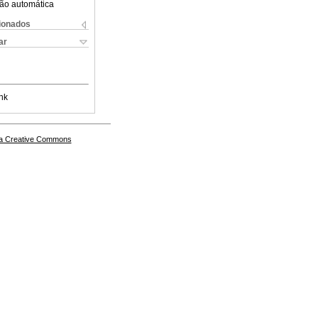
ão automática
cionados
ar
nk
a Creative Commons