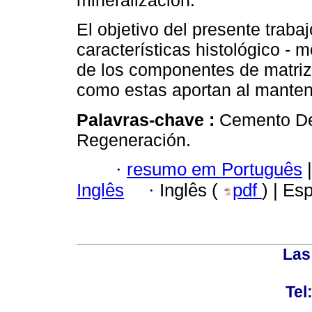
mineralización.
El objetivo del presente trabaj
características histológico - 
de los componentes de matriz ex
como estas aportan al manteni
Palavras-chave :
Cemento Dent
Regeneración.
·
resumo em Português
|
Inglês
·
Inglês (
pdf
) | Es
Las
Tel