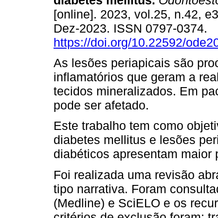
diabetes mellitus.
Odontoest
[online]. 2023, vol.25, n.42, 
Dez-2023. ISSN 0797-0374.
https://doi.org/10.22592/ode
As lesões periapicais são pr
inflamatórios que geram a re
tecidos mineralizados. Em pa
pode ser afetado.
Este trabalho tem como objetiv
diabetes mellitus e lesões per
diabéticos apresentam maior 
Foi realizada uma revisão abra
tipo narrativa. Foram consul
(Medline) e SciELO e os rec
critérios de exclusão foram: t