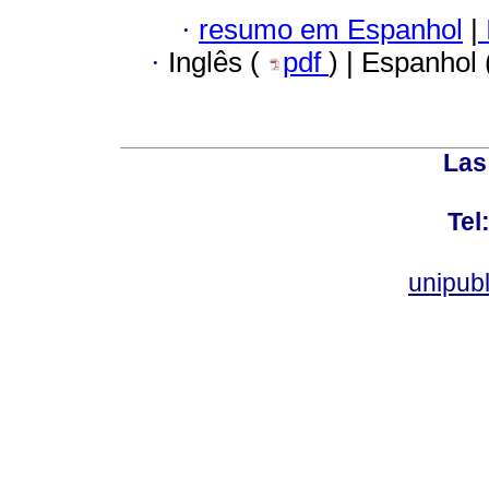
·
resumo em Espanhol
|
·
Inglês (
pdf
) | Espanhol
Las
Tel
unipub