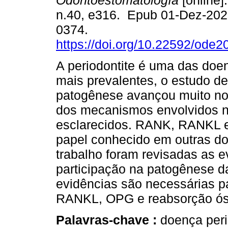
Odontoestomatología
[online]
n.40, e316. Epub 01-Dez-202
0374.
https://doi.org/10.22592/ode
A periodontite é uma das doe
mais prevalentes, o estudo d
patogênese avançou muito nos
dos mecanismos envolvidos n
esclarecidos. RANK, RANKL 
papel conhecido em outras do
trabalho foram revisadas as e
participação na patogênese d
evidências são necessárias p
RANKL, OPG e reabsorção óss
Palavras-chave :
doença per