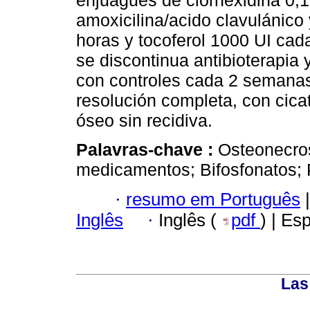
enjuagues de clorhexidina 0,
amoxicilina/acido clavulánico
horas y tocoferol 1000 UI cad
se discontinua antibioterapia
con controles cada 2 semanas
resolución completa, con cicat
óseo sin recidiva.
Palavras-chave :
Osteonecros
medicamentos; Bifosfonatos; Pe
·
resumo em Português
|
Inglês
·
Inglês (
pdf
) | Es
Las