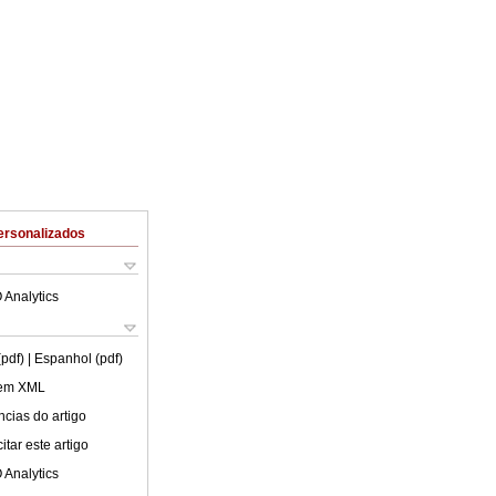
ersonalizados
 Analytics
(pdf)
| Espanhol (pdf)
 em XML
cias do artigo
tar este artigo
 Analytics