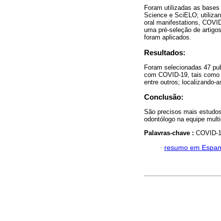
Foram utilizadas as base
Science e SciELO; utiliza
oral manifestations, COVI
uma pré-seleção de artigos 
foram aplicados.
Resultados:
Foram selecionadas 47 pub
com COVID-19, tais como a
entre outros; localizando-
Conclusão:
São precisos mais estudos 
odontólogo na equipe multid
Palavras-chave :
COVID-19
·
resumo em Espan