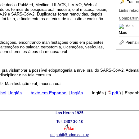
Traduç
s de dados PubMed, Medline, LILACS, LIVIVO, Web of
ndo os termos de pesquisa oral mucosa, oral mucosa lesion,
Links rela
D-19 e SARS-CoV-2. Duplicadas foram removidas, depois
Compartilh
foi feita, e finalmente os critérios de inclusão e exclusão
Mais
Mais
licações, encontrando manifestações orais em pacientes
Permali
lterações no paladar, xerostomia, ulcerações, vesículas,
as em diferentes áreas da mucosa oral.
pra vislumbrar a possível etiopatogenia a nível oral do SARS-CoV-2. Ademai
isciplinar e na tele consulta.
; Manifestação oral; mucosa oral.
hol
|
Inglês
·
texto em Espanhol
|
Inglês
·
Inglês (
pdf
) | Espan
Las Heras 1925
Tel: 2487 30 48
unipubli@odon.edu.uy