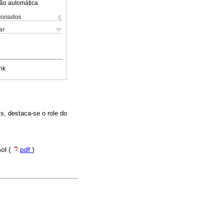
ão automática
cionados
ar
nk
s, destaca-se o role do
hol (
pdf
)