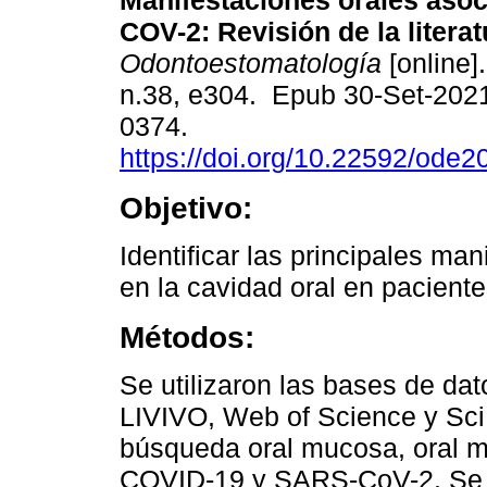
Manifestaciones orales aso
COV-2: Revisión de la literat
Odontoestomatología
[online]
n.38, e304. Epub 30-Set-202
0374.
https://doi.org/10.22592/ode
Objetivo:
Identificar las principales ma
en la cavidad oral en pacien
Métodos:
Se utilizaron las bases de d
LIVIVO, Web of Science y SciE
búsqueda oral mucosa, oral mu
COVID-19 y SARS-CoV-2. Se e