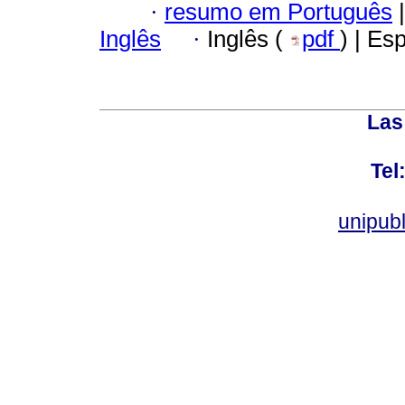
·
resumo em Português
|
Inglês
·
Inglês (
pdf
) | Es
Las
Tel
unipub