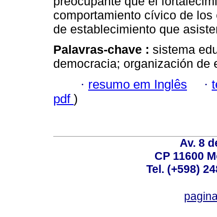
preocupante que el fortalecim
comportamiento cívico de los e
de establecimiento que asiste
Palavras-chave :
sistema edu
democracia; organización de es
·
resumo em Inglês
·
pdf
)
Av. 8 
CP 11600 M
Tel. (+598) 2
pagin