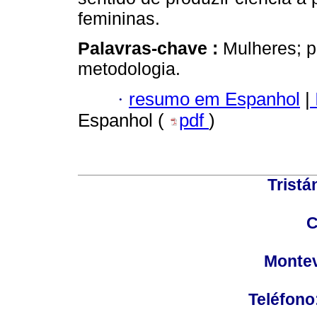
femininas.
Palavras-chave :
Mulheres; pr
metodologia.
·
resumo em Espanhol
|
Espanhol (
pdf
)
Tristá
C
Montev
Teléfono