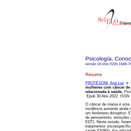
Psicología, Conoc
versão On-line
ISSN
1688-7
Resumo
PROTESONI, Ana Luz
e
mulheres com câncer de 
relacionada à saúde.
Psic
Epub 30-Nov-2022. ISSN
O câncer de mama é uma d
incidência aumente ainda 
um fenômeno disruptivo. E
de pensamento, emoções e
EDT). Neste estudo, foram
tratamentos oncoespecífic
saúde (QVRS). Foi utiliza