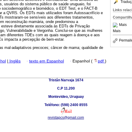
Traduç
s, usuários do sistema público de saúde uruguaio, foi
o sociodemográfico e biomédico, o EDT Test, e o FACT-B
Links rela
iar a QVRS. Os EDTs mais utilizados foram Autossacrifício e
Ts mostraram-se sensíveis aos diferentes tratamentos,
Compartilh
 sem reconstrução mamária, onde predominou a
Mais
 esteve diretamente associada às EDTs de Privação
o, Vulnerabilidade e Vergonha. Conclui-se que as mulheres
Mais
zam diferentes TDEs com as quais reagem à doença e aos
Es impacta a percepção de bem-estar.
Permali
 mal-adaptativos precoces; câncer de mama; qualidade de
hol
|
Inglês
·
texto em Espanhol
·
Espanhol (
pdf
)
Tristán Narvaja 1674
C.P 11.200
Montevideo, Uruguay
Teléfono: (598) 2400 8555
revistapcs@gmail.com