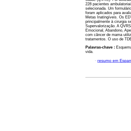
228 pacientes ambulatoriai
selecionada. Um formulári
foram aplicados para aval
Metas Inatingíveis. Os ED
principalmente à cirurgia
Supervalorização. A QVRS
Emocional, Abandono, Apeg
com câncer de mama utili
tratamentos. O uso de TD
Palavras-chave :
Esquemas
vida.
·
resumo em Espan