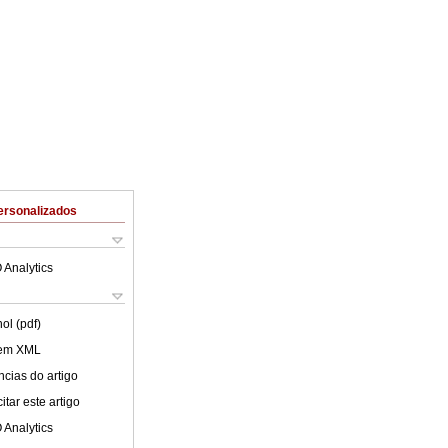
ersonalizados
 Analytics
ol (pdf)
 em XML
cias do artigo
tar este artigo
 Analytics