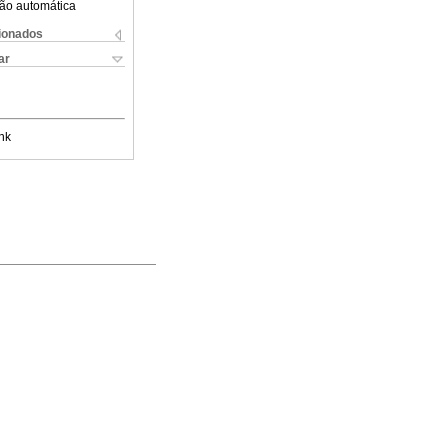
ão automática
cionados
ar
nk