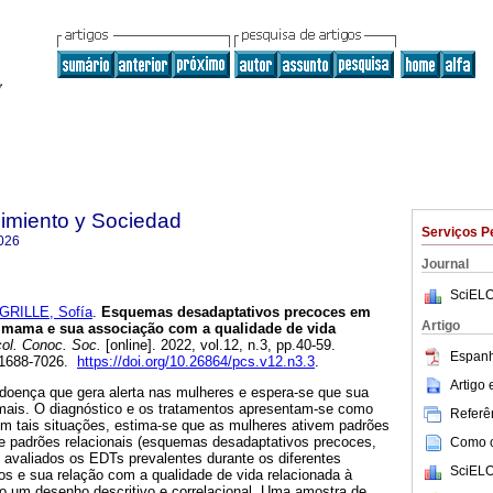
imiento y Sociedad
Serviços P
026
Journal
SciELO
GRILLE, Sofía
.
Esquemas desadaptativos precoces em
Artigo
mama e sua associação com a qualidade de vida
ol. Conoc. Soc.
[online]. 2022, vol.12, n.3, pp.40-59.
Espanh
 1688-7026.
https://doi.org/10.26864/pcs.v12.n3.3
.
Artigo
oença que gera alerta nas mulheres e espera-se que sua
mais. O diagnóstico e os tratamentos apresentam-se como
Referên
m tais situações, estima-se que as mulheres ativem padrões
 padrões relacionais (esquemas desadaptativos precoces,
Como ci
 avaliados os EDTs prevalentes durante os diferentes
SciELO
os e sua relação com a qualidade de vida relacionada à
do um desenho descritivo e correlacional. Uma amostra de