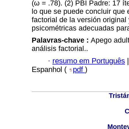
(ω = .78). (2) PBI Padre: 17 í
lo que se puede concluir que 
factorial de la versión origin
psicométricas adecuadas para
Palavras-chave :
Apego adult
análisis factorial..
·
resumo em Português
|
Espanhol (
pdf
)
Tristá
C
Montev