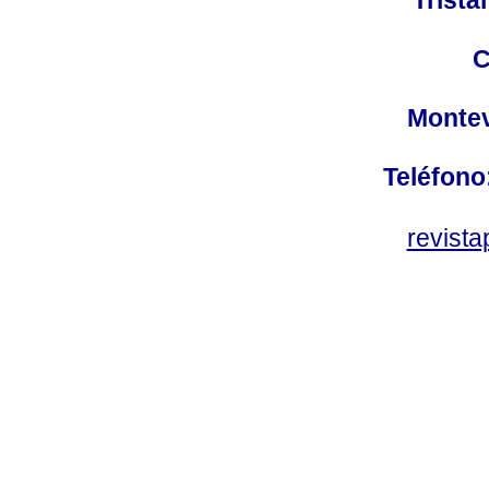
C
Montev
Teléfono
revist