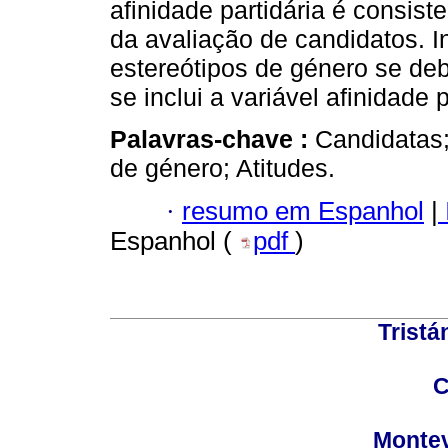
afinidade partidária é consis
da avaliação de candidatos. I
estereótipos de género se de
se inclui a variável afinidade 
Palavras-chave :
Candidatas;
de género; Atitudes.
·
resumo em Espanhol
|
Espanhol (
pdf
)
Tristá
C
Montev