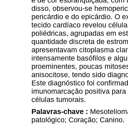
e de cor esbranquiçada, com u
disso, observou-se hemopericá
pericárdio e do epicárdio. O 
tecido cardíaco revelou célul
poliédricas, agrupadas em es
quantidade discreta de estrom
apresentavam citoplasma clar
intensamente basófilos e alg
proeminentes, poucas mitose
anisocitose, tendo sido diagn
Este diagnóstico foi confirm
imunomarcação positiva para 
células tumorais.
Palavras-chave :
Mesotelioma
patológico; Coração; Canino.