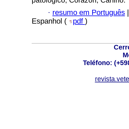
patológico; Corazón; Canino.
·
resumo em Português
|
Espanhol (
pdf
)
Cerr
M
Teléfono: (+5
revista.vet