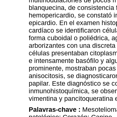
multinodulaciones de pocos mi
blanquecina, de consistencia 
hemopericardio, se constató in
epicardio. En el examen histop
cardíaco se identificaron cél
forma cuboidal o poliédrica, 
arborizantes con una discreta
células presentaban citoplas
e intensamente basófilo y alg
prominente, mostraban pocas 
anisocitosis, se diagnosticar
papilar. Este diagnóstico se 
inmunohistoquímica, se obser
vimentina y pancitoqueratina 
Palavras-chave :
Mesotelioma