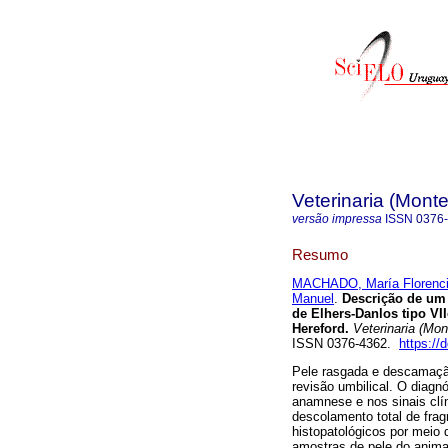
Veterinaria (Mont
versão impressa
ISSN
0376
Resumo
MACHADO, María Florenc
Manuel
.
Descrição de um 
de Elhers-Danlos tipo V
Hereford.
Veterinaria (Mon
ISSN 0376-4362.
https://
Pele rasgada e descamaçã
revisão umbilical. O diagn
anamnese e nos sinais clín
descolamento total de fra
histopatológicos por meio
amostras de pele do animal