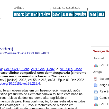
evideo)
Serviços P
-4362
versão On-line
ISSN
1688-4809
Journal
SciELO
ia
;
CARDOZO, Elena
;
ARTIGAS, Rody
e
VERDES, José
Artigo
caso clínico compatível com dermatosparaxia (síndrome
IIc) em um cruzamento de bezerro Charolês com
Espanh
tev.)
[online]. 2022, vol.58, n.218, e403. Epub 01-Dez-2022.
doi.org/10.29155/vet.58.218.4
.
Artigo
o foram observadas em um bezerro recém-nascido após
Referên
óstico presuntivo de Dermatosparaxia foi feito com base na
icos típicos da doença, como alta fragilidade e
Como ci
gmentos de pele. Para confirmação, foram realizados estudos
SciELO
 das colorações HE, PAS e tricrômico de Masson em
 afetado, utilizando como controle amostras de pele da