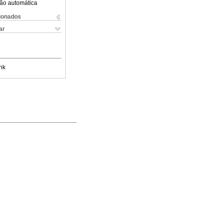
ão automática
cionados
ar
nk