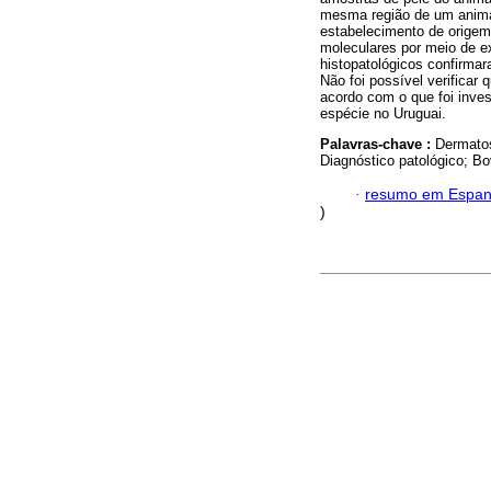
mesma região de um anim
estabelecimento de origem
moleculares por meio de e
histopatológicos confirma
Não foi possível verificar
acordo com o que foi inves
espécie no Uruguai.
Palavras-chave :
Dermatos
Diagnóstico patológico; Bo
·
resumo em Espan
)