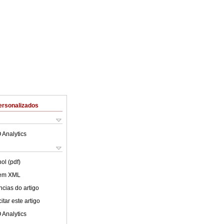
ersonalizados
 Analytics
ol (pdf)
 em XML
cias do artigo
tar este artigo
 Analytics