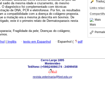
Traduç
al sadio da mesma idade e cruzamento, do mesmo
. O diagnóstico foi complementado com técnicas
Links rela
xtração de DNA, PCR e eletroforese. Por fim, os resultados
ram a compatibilidade com a doença do colágeno proposta.
Compartilh
 que a mutação era a mesma já descrita em bovinos. De
Mais
tigado, este é o primeiro relato de Dermatosparaxis nesta
Mais
paraxia; Fragilidade da pele; Doenças do colágeno;
Permali
vinos.
hol
|
Inglês
·
texto em Espanhol
·
Espanhol (
pdf
Cerro Largo 1895
Montevideo
Teléfono: (+598)24086174 - 24099458
revista.veterinaria@fvet.edu.uy