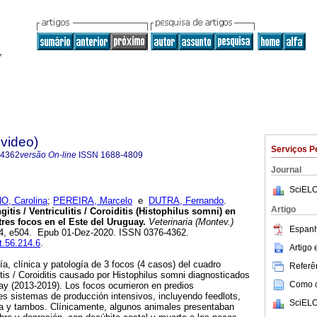
evideo)
Serviços P
-4362
versão On-line
ISSN
1688-4809
Journal
SciELO
O, Carolina
;
PEREIRA, Marcelo
e
DUTRA, Fernando
.
Artigo
is / Ventriculitis / Coroiditis (Histophilus somni) en
tres focos en el Este del Uruguay.
Veterinaria (Montev.)
Espanh
.214, e504. Epub 01-Dez-2020. ISSN 0376-4362.
t.56.214.6
.
Artigo
a, clínica y patología de 3 focos (4 casos) del cuadro
Referên
itis / Coroiditis causado por Histophilus somni diagnosticados
Como ci
ay (2013-2019). Los focos ocurrieron en predios
es sistemas de producción intensivos, incluyendo feedlots,
SciELO
ía y tambos. Clínicamente, algunos animales presentaban