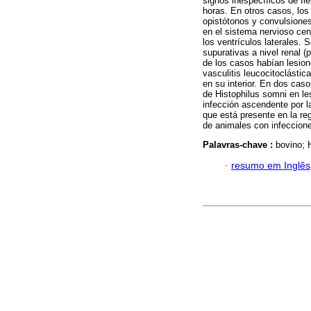
signos inespecíficos de fi
horas. En otros casos, los
opistótonos y convulsiones
en el sistema nervioso centr
los ventrículos laterales. 
supurativas a nivel renal (
de los casos habían lesion
vasculitis leucocitoclásti
en su interior. En dos cas
de Histophilus somni en le
infección ascendente por l
que está presente en la re
de animales con infeccione
Palavras-chave :
bovino; H
·
resumo em Inglês