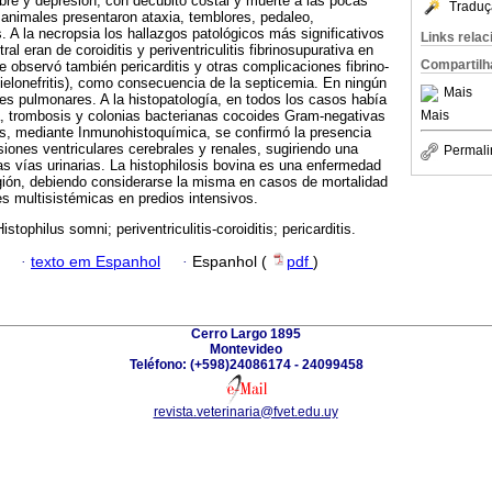
ebre y depresión, con decúbito costal y muerte a las pocas
Traduç
 animales presentaron ataxia, temblores, pedaleo,
. A la necropsia los hallazgos patológicos más significativos
Links rela
al eran de coroiditis y periventriculitis fibrinosupurativa en
Compartilh
Se observó también pericarditis y otras complicaciones fibrino-
pielonefritis), como consecuencia de la septicemia. En ningún
Mais
es pulmonares. A la histopatología, en todos los casos había
Mais
ca, trombosis y colonias bacterianas cocoides Gram-negativas
os, mediante Inmunohistoquímica, se confirmó la presencia
siones ventriculares cerebrales y renales, sugiriendo una
Permali
as vías urinarias. La histophilosis bovina es una enfermedad
gión, debiendo considerarse la misma en casos de mortalidad
s multisistémicas en predios intensivos.
istophilus somni; periventriculitis-coroiditis; pericarditis.
·
texto em Espanhol
·
Espanhol (
pdf
)
Cerro Largo 1895
Montevideo
Teléfono: (+598)24086174 - 24099458
revista.veterinaria@fvet.edu.uy