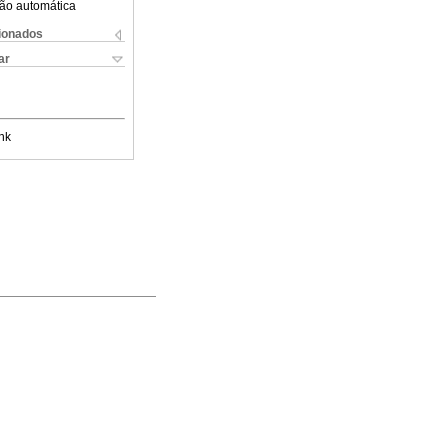
ão automática
cionados
ar
nk