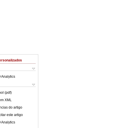
ersonalizados
 Analytics
ol (pdf)
 em XML
cias do artigo
tar este artigo
 Analytics