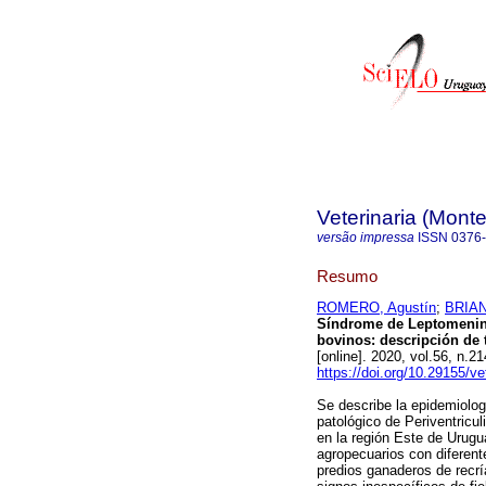
Veterinaria (Mont
versão impressa
ISSN
0376
Resumo
ROMERO, Agustín
;
BRIAN
Síndrome de Leptomeningit
bovinos: descripción de 
[online]. 2020, vol.56, n
https://doi.org/10.29155/ve
Se describe la epidemiologí
patológico de Periventricul
en la región Este de Urugu
agropecuarios con diferent
predios ganaderos de recr