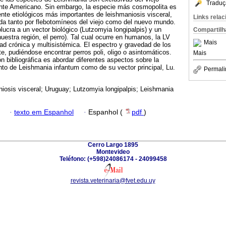
Traduç
ente Americano. Sin embargo, la especie más cosmopolita es
ente etiológicos más importantes de leishmaniosis visceral,
Links rela
da tanto por flebotomíneos del viejo como del nuevo mundo.
olucra a un vector biológico (Lutzomyia longipalpis) y un
Compartilh
uestra región, el perro). Tal cual ocurre en humanos, la LV
Mais
d crónica y multisistémica. El espectro y gravedad de los
, pudiéndose encontrar perros poli, oligo o asintomáticos.
Mais
n bibliográfica es abordar diferentes aspectos sobre la
anto de Leishmania infantum como de su vector principal, Lu.
Permali
iosis visceral; Uruguay; Lutzomyia longipalpis; Leishmania
·
texto em Espanhol
·
Espanhol (
pdf
)
Cerro Largo 1895
Montevideo
Teléfono: (+598)24086174 - 24099458
revista.veterinaria@fvet.edu.uy