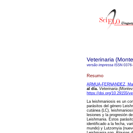
Veterinaria (Mont
versão impressa
ISSN
0376
Resumo
ARMUA-FERNANDEZ, Mar
al día.
Veterinaria (Montev
https://doi.org/10.29155/ve
La leishmaniosis es un co
parásitos del género Leish
cutánea (LC), leishmaniosi
lesiones y la progresión d
Leishmania. Estos parásito
identificado a la fecha, v
mundo) y Lutzomyia (nuevo
Leishmania spp. Algunas d