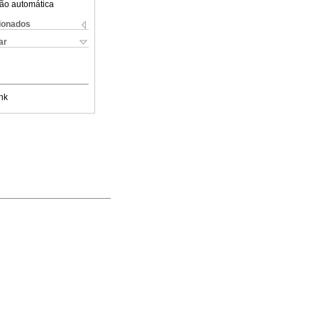
ão automática
cionados
ar
nk