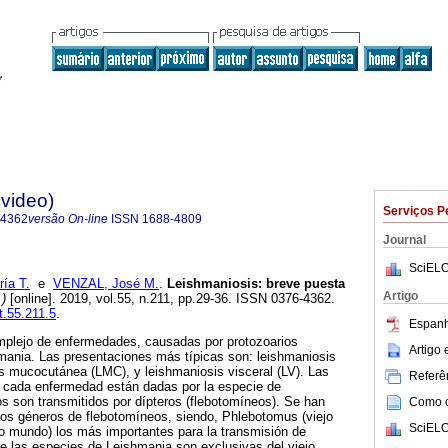
evideo)
Serviços P
-4362
versão On-line
ISSN
1688-4809
Journal
SciELO
ía T.
e
VENZAL, José M.
.
Leishmaniosis: breve puesta
Artigo
.)
[online]. 2019, vol.55, n.211, pp.29-36. ISSN 0376-4362.
t.55.211.5
.
Espanh
mplejo de enfermedades, causadas por protozoarios
Artigo
mania. Las presentaciones más típicas son: leishmaniosis
s mucocutánea (LMC), y leishmaniosis visceral (LV). Las
Referên
e cada enfermedad están dadas por la especie de
s son transmitidos por dípteros (flebotomíneos). Se han
Como ci
arios géneros de flebotomíneos, siendo, Phlebotomus (viejo
SciELO
 mundo) los más importantes para la transmisión de
e las especies de Leishmania son exclusivas del viejo