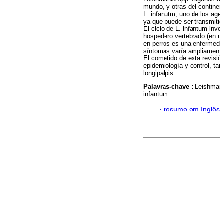
mundo, y otras del contin
L. infanutm, uno de los ag
ya que puede ser transmiti
El ciclo de L. infantum inv
hospedero vertebrado (en n
en perros es una enfermeda
síntomas varía ampliamente
El cometido de esta revisió
epidemiología y control, t
longipalpis.
Palavras-chave :
Leishman
infantum.
·
resumo em Inglês