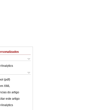
ersonalizados
 Analytics
ol (pdf)
 em XML
cias do artigo
tar este artigo
 Analytics