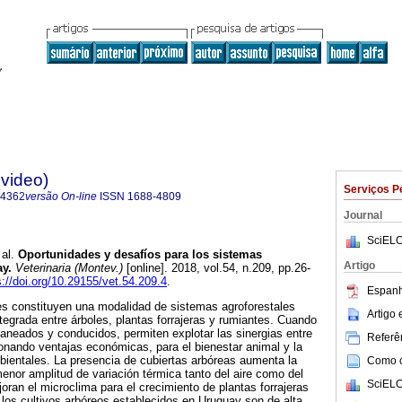
evideo)
Serviços P
-4362
versão On-line
ISSN
1688-4809
Journal
SciELO
al.
Oportunidades y desafíos para los sistemas
Artigo
ay.
Veterinaria (Montev.)
[online]. 2018, vol.54, n.209, pp.26-
s://doi.org/10.29155/vet.54.209.4
.
Espanh
es constituyen una modalidad de sistemas agroforestales
Artigo
tegrada entre árboles, plantas forrajeras y rumiantes. Cuando
aneados y conducidos, permiten explotar las sinergias entre
Referên
onando ventajas económicas, para el bienestar animal y la
bientales. La presencia de cubiertas arbóreas aumenta la
Como ci
enor amplitud de variación térmica tanto del aire como del
SciELO
oran el microclima para el crecimiento de plantas forrajeras
los cultivos arbóreos establecidos en Uruguay son de alta