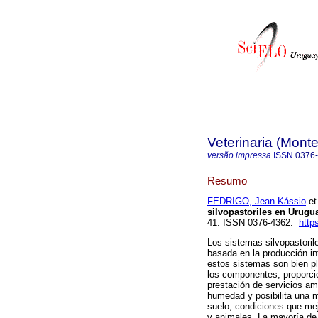
Veterinaria (Mont
versão impressa
ISSN
0376
Resumo
FEDRIGO, Jean Kássio
et 
silvopastoriles en Urugu
41. ISSN 0376-4362.
http
Los sistemas silvopastoril
basada en la producción in
estos sistemas son bien pl
los componentes, proporci
prestación de servicios am
humedad y posibilita una m
suelo, condiciones que mej
y animales. La mayoría de 