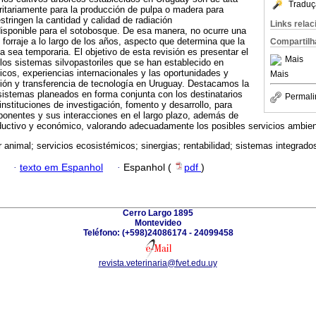
Traduç
ritariamente para la producción de pulpa o madera para
stringen la cantidad y calidad de radiación
Links rela
disponible para el sotobosque. De esa manera, no ocurre una
 forraje a lo largo de los años, aspecto que determina que la
Compartilh
a sea temporaria. El objetivo de esta revisión es presentar el
Mais
os sistemas silvopastoriles que se han establecido en
icos, experiencias internacionales y las oportunidades y
Mais
ción y transferencia de tecnología en Uruguay. Destacamos la
sistemas planeados en forma conjunta con los destinatarios
Permali
instituciones de investigación, fomento y desarrollo, para
ponentes y sus interacciones en el largo plazo, además de
ductivo y económico, valorando adecuadamente los posibles servicios ambien
r animal; servicios ecosistémicos; sinergias; rentabilidad; sistemas integrados
·
texto em Espanhol
·
Espanhol (
pdf
)
Cerro Largo 1895
Montevideo
Teléfono: (+598)24086174 - 24099458
revista.veterinaria@fvet.edu.uy