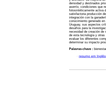
densidad y destinados prio
aserrío, condiciones que re
fotosintéticamente activa 
satisfactoria producción de
integración con la ganaderí
conocimiento generado en l
Uruguay, sus aspectos crít
desafíos para la investiga
necesidad de creación de 
de esta tecnología y otras 
evaluar los diferentes com
determinar su impacto pro
Palavras-chave :
bienesta
·
resumo em Inglês