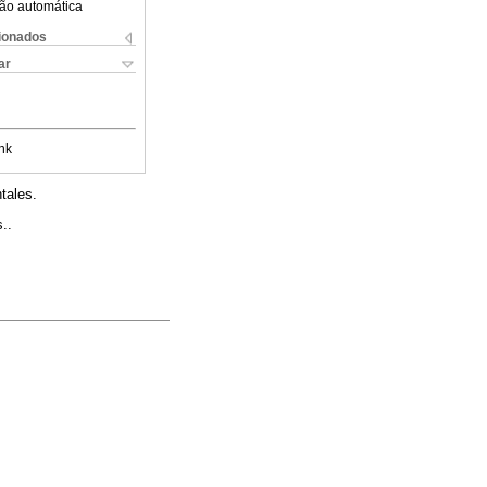
ão automática
cionados
ar
nk
tales.
..