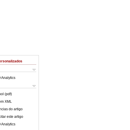
ersonalizados
 Analytics
ol (pdf)
 em XML
cias do artigo
tar este artigo
 Analytics