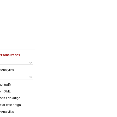
ersonalizados
 Analytics
ol (pdf)
 em XML
cias do artigo
tar este artigo
 Analytics