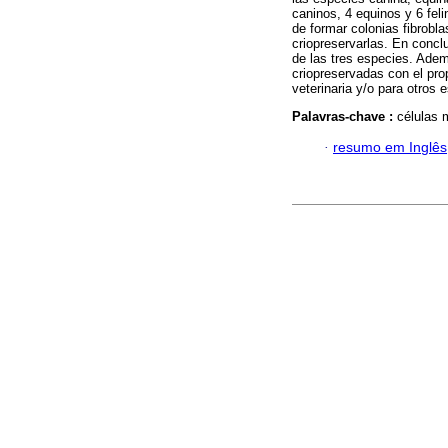
caninos, 4 equinos y 6 fel
de formar colonias fibroblas
criopreservarlas. En concl
de las tres especies. Ade
criopreservadas con el pro
veterinaria y/o para otros e
Palavras-chave :
células 
·
resumo em Inglês