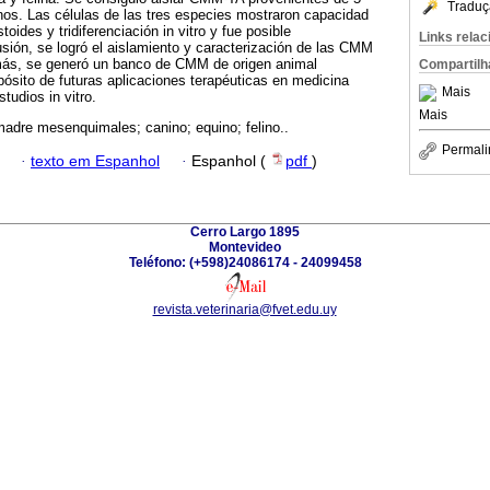
Traduç
inos. Las células de las tres especies mostraron capacidad
toides y tridiferenciación in vitro y fue posible
Links rela
usión, se logró el aislamiento y caracterización de las CMM
más, se generó un banco de CMM de origen animal
Compartilh
pósito de futuras aplicaciones terapéuticas en medicina
Mais
studios in vitro.
Mais
madre mesenquimales; canino; equino; felino..
Permali
·
texto em Espanhol
·
Espanhol (
pdf
)
Cerro Largo 1895
Montevideo
Teléfono: (+598)24086174 - 24099458
revista.veterinaria@fvet.edu.uy