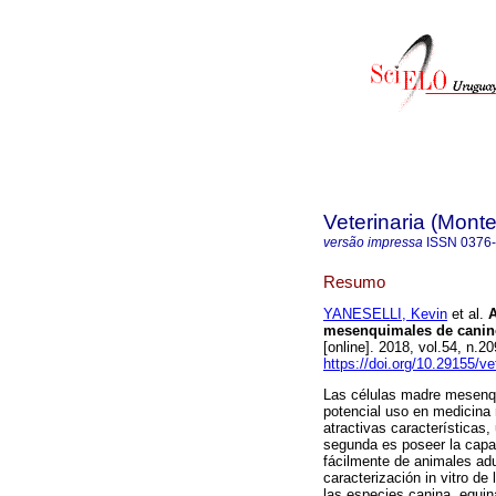
Veterinaria (Mont
versão impressa
ISSN
0376
Resumo
YANESELLI, Kevin
et al.
A
mesenquimales de canino
[online]. 2018, vol.54, n.
https://doi.org/10.29155/ve
Las células madre mesenqu
potencial uso en medicina 
atractivas características,
segunda es poseer la cap
fácilmente de animales adul
caracterización in vitro d
las especies canina, equin