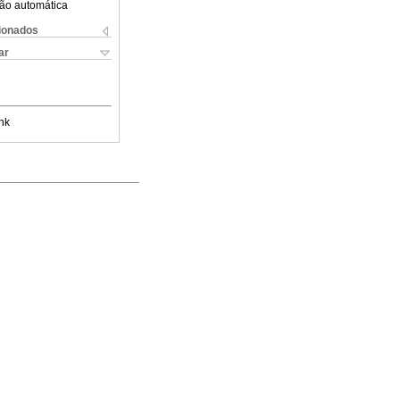
ão automática
cionados
ar
nk