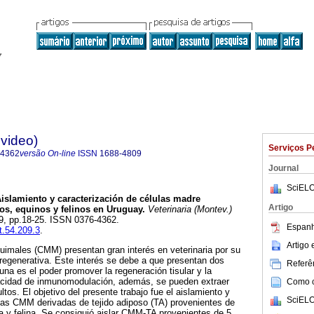
evideo)
Serviços P
-4362
versão On-line
ISSN
1688-4809
Journal
SciELO
islamiento y caracterización de células madre
Artigo
s, equinos y felinos en Uruguay.
Veterinaria (Montev.)
209, pp.18-25. ISSN 0376-4362.
Espanh
t.54.209.3
.
Artigo
imales (CMM) presentan gran interés en veterinaria por su
regenerativa. Este interés se debe a que presentan dos
Referên
 una es el poder promover la regeneración tisular y la
acidad de inmunomodulación, además, se pueden extraer
Como ci
tos. El objetivo del presente trabajo fue el aislamiento y
SciELO
e las CMM derivadas de tejido adiposo (TA) provenientes de
a y felina. Se consiguió aislar CMM-TA provenientes de 5