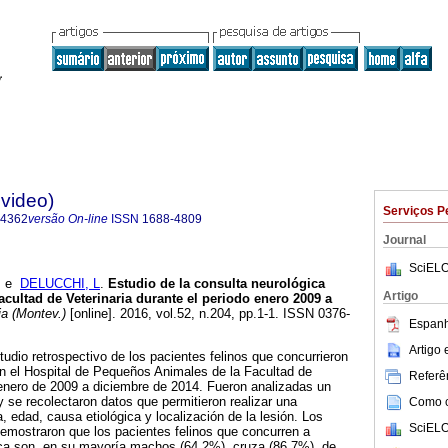
evideo)
Serviços P
-4362
versão On-line
ISSN
1688-4809
Journal
SciELO
e
DELUCCHI, L
.
Estudio de la consulta neurológica
Artigo
Facultad de Veterinaria durante el periodo enero 2009 a
ia (Montev.)
[online]. 2016, vol.52, n.204, pp.1-1. ISSN 0376-
Espanh
Artigo
tudio retrospectivo de los pacientes felinos que concurrieron
en el Hospital de Pequeños Animales de la Facultad de
Referên
 enero de 2009 a diciembre de 2014. Fueron analizadas un
 y se recolectaron datos que permitieron realizar una
Como ci
a, edad, causa etiológica y localización de la lesión. Los
SciELO
emostraron que los pacientes felinos que concurren a
ica son, en su mayoría machos (64,2%), cruza (86,7%), de