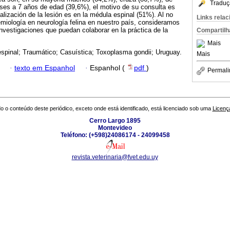
Traduç
ses a 7 años de edad (39,6%), el motivo de su consulta es
alización de la lesión es en la médula espinal (51%). Al no
Links rela
demiología en neurología felina en nuestro país, consideramos
investigaciones que puedan colaborar en la práctica de la
Compartilh
Mais
spinal; Traumático; Casuística; Toxoplasma gondii; Uruguay.
Mais
·
texto em Espanhol
·
Espanhol (
pdf
)
Permali
o o conteúdo deste periódico, exceto onde está identificado, está licenciado sob uma
Licenç
Cerro Largo 1895
Montevideo
Teléfono: (+598)24086174 - 24099458
revista.veterinaria@fvet.edu.uy