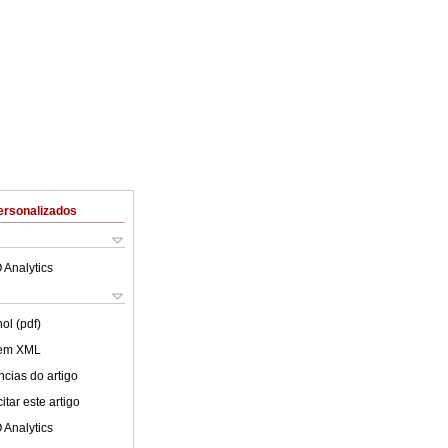
ersonalizados
 Analytics
ol (pdf)
 em XML
cias do artigo
tar este artigo
 Analytics