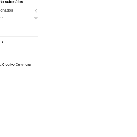
ão automática
cionados
ar
nk
a Creative Commons