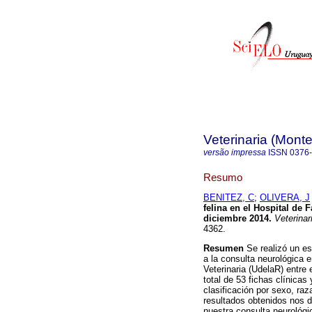
Veterinaria (Mont
versão impressa
ISSN
0376
Resumo
BENITEZ, C
;
OLIVERA, J
felina en el Hospital de 
diciembre 2014
.
Veterinar
4362.
Resumen
Se realizó un es
a la consulta neurológica 
Veterinaria (UdelaR) entre
total de 53 fichas clínicas
clasificación por sexo, raz
resultados obtenidos nos d
nuestra consulta neurológ