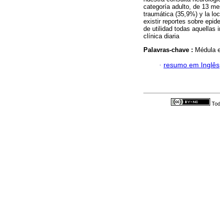
categoría adulto, de 13 me
traumática (35,9%) y la loc
existir reportes sobre epi
de utilidad todas aquellas 
clínica diaria
Palavras-chave :
Médula e
·
resumo em Inglês
Tod