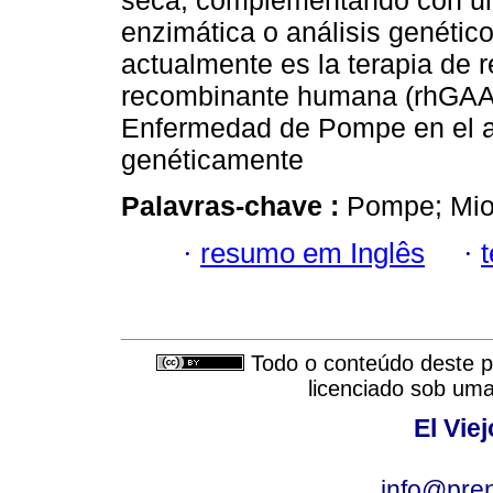
seca, complementando con un 
enzimática o análisis genético
actualmente es la terapia de
recombinante humana (rhGAA).
Enfermedad de Pompe en el a
genéticamente
Palavras-chave :
Pompe; Mio
·
resumo em Inglês
·
Todo o conteúdo deste pe
licenciado sob um
El Vie
info@pre