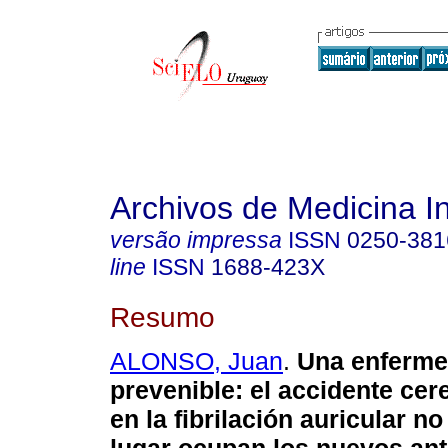
Archivos de Medicina I
versão impressa
ISSN
0250-381
line
ISSN
1688-423X
Resumo
ALONSO, Juan
.
Una enferm
prevenible
:
el accidente cer
en la fibrilación auricular no