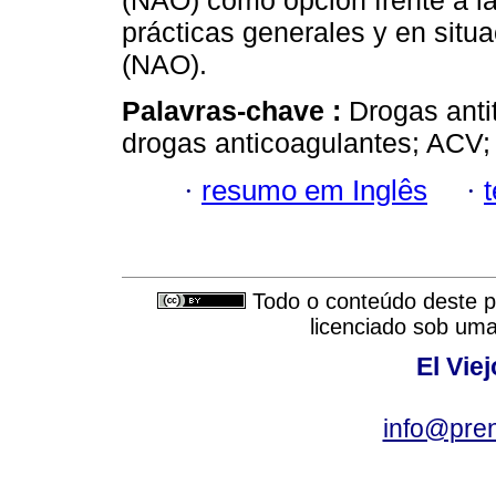
(NAO) como opción frente a la
prácticas generales y en situ
(NAO).
Palavras-chave :
Drogas anti
drogas anticoagulantes; ACV; F
·
resumo em Inglês
·
Todo o conteúdo deste pe
licenciado sob um
El Vie
info@pre