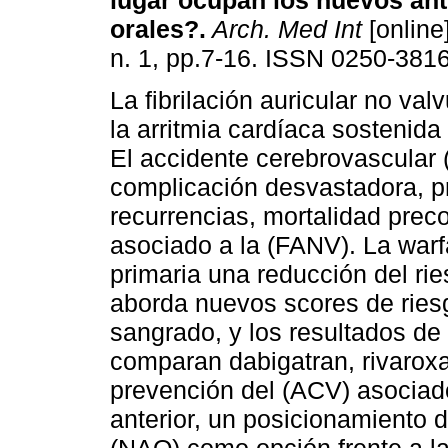
lugar ocupan los nuevos an
orales?
.
Arch. Med Int
[online
n. 1, pp.7-16. ISSN 0250-3816
La fibrilación auricular no val
la arritmia cardíaca sostenida
El accidente cerebrovascular
complicación desvastadora, p
recurrencias, mortalidad prec
asociado a la (FANV). La war
primaria una reducción del ri
aborda nuevos scores de ries
sangrado, y los resultados de 
comparan dabigatran, rivaroxa
prevención del (ACV) asociado
anterior, un posicionamiento 