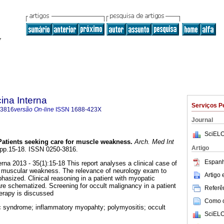
ina Interna
Serviços P
-3816
versão On-line
ISSN
1688-423X
Journal
SciELO
Patients seeking care for muscle weakness
.
Arch. Med Int
Artigo
, pp.15-18. ISSN 0250-3816.
Espanh
rna 2013 - 35(1):15-18 This report analyses a clinical case of
 muscular weakness. The relevance of neurology exam to
Artigo
hasized. Clinical reasoning in a patient with myopatic
re schematized. Screening for occult malignancy in a patient
Referên
herapy is discussed
Como ci
 syndrome; inflammatory myopahty; polymyositis; occult
SciELO