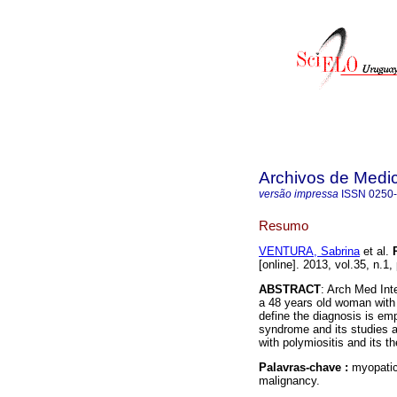
Archivos de Medic
versão impressa
ISSN
0250
Resumo
VENTURA, Sabrina
et al.
[online]. 2013, vol.35, n.1
ABSTRACT
: Arch Med Inte
a 48 years old woman with
define the diagnosis is emp
syndrome and its studies a
with polymiositis and its t
Palavras-chave :
myopatic
malignancy.