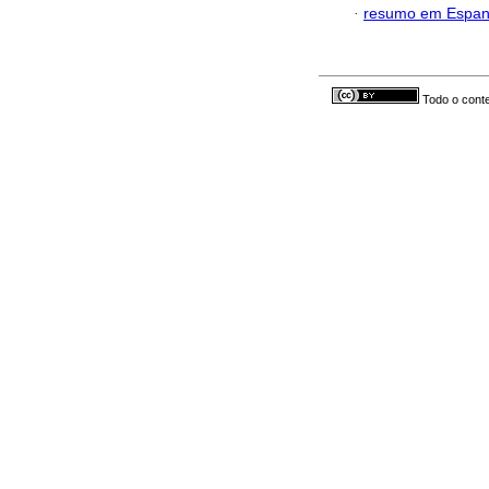
·
resumo em Espan
Todo o conte