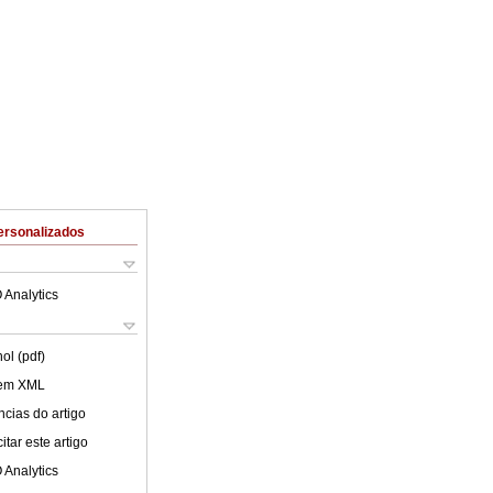
ersonalizados
 Analytics
ol (pdf)
 em XML
cias do artigo
tar este artigo
 Analytics