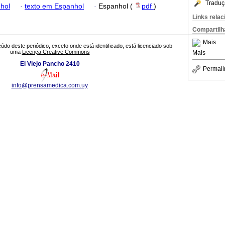
Traduç
hol
·
texto em Espanhol
·
Espanhol (
pdf
)
Links rela
Compartilh
Mais
údo deste periódico, exceto onde está identificado, está licenciado sob
uma
Licença Creative Commons
Mais
El Viejo Pancho 2410
Permali
info@prensamedica.com.uy