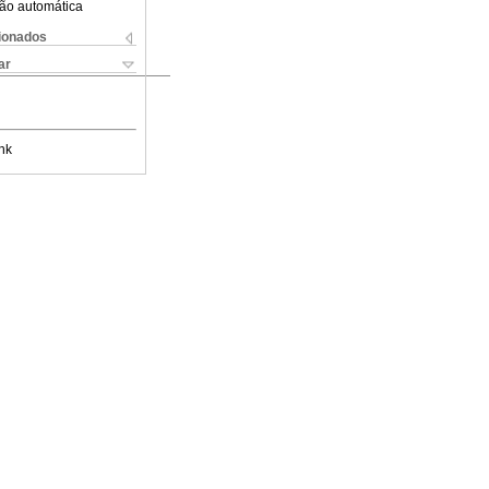
ão automática
cionados
ar
nk