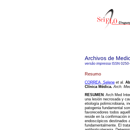
Archivos de Medic
versão impressa
ISSN
0250
Resumo
CORREA, Selene
et al.
Ab
Clínica Médica
.
Arch. Med
RESUMEN
: Arch Med Inte
una lesión necrosada y cav
etiología polimicrobiana, 
patogenia fundamental son
favorecedores todos aquell
reside en la confirmación 
endoscópicos destinados al
fundamentalmente. El trata
antibioticoterapia. Determ