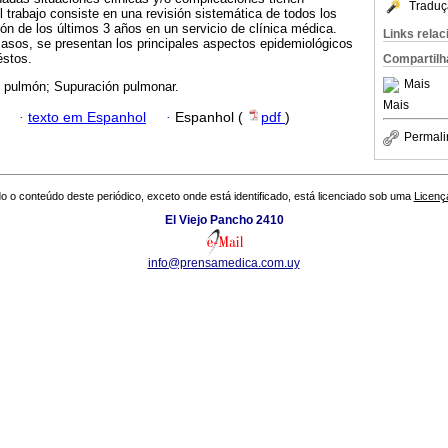
Traduç
l trabajo consiste en una revisión sistemática de todos los
n de los últimos 3 años en un servicio de clínica médica.
Links rela
asos, se presentan los principales aspectos epidemiológicos
éstos.
Compartilh
Mais
 pulmón; Supuración pulmonar.
Mais
·
texto em Espanhol
·
Espanhol (
pdf
)
Permali
o o conteúdo deste periódico, exceto onde está identificado, está licenciado sob uma
Licenç
El Viejo Pancho 2410
info@prensamedica.com.uy