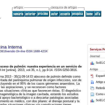
ina Interna
Serviços P
-3816
versão On-line
ISSN
1688-423X
Journal
SciELO
sceso de pulmón
:
nuestra experiencia en un servicio de
Artigo
 Int
[online]. 2013, vol.35, n.1, pp.9-14. ISSN 0250-3816.
Espanh
rna 2013 - 35(1):09-14 El absceso de pulmón definido como
itada del parénquima pulmonar de origen infeccioso, son de
Artigo
incluyendo en el 95% de los casos gérmenes anaerobios. La
 las aspiraciones, y se reconocen como factores
Referên
as situaciones clínicas que favorecen éstas. El diagnóstico
imagenológica de la imagen cavitada, estando los estudios
Como ci
 apoyo bacteriológico o a descartar patologías asociadas
SciELO
miento es médico, con dos pilares: el drenaje postural y la
inadas situaciones clínicas y/o complicaciones tienen