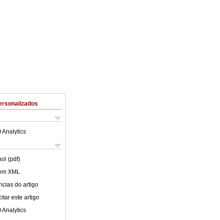
ersonalizados
 Analytics
ol (pdf)
 em XML
cias do artigo
tar este artigo
 Analytics