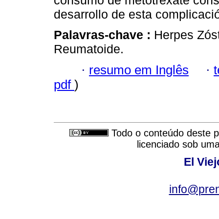
consumo de metotrexate consti
desarrollo de esta complicaci
Palavras-chave :
Herpes Zóst
Reumatoide.
·
resumo em Inglês
·
pdf
)
Todo o conteúdo deste pe
licenciado sob um
El Vie
info@pre