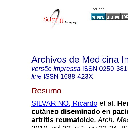
Archivos de Medicina I
versão impressa
ISSN
0250-381
line
ISSN
1688-423X
Resumo
SILVARINO, Ricardo
et al.
Her
cutáneo diseminado en paci
artritis reumatoide.
Arch. Med