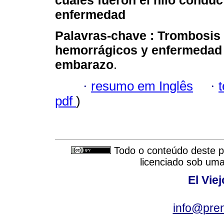
cuales fueron el hilo conduc
enfermedad
Palavras-chave :
Trombosis 
hemorrágicos y enfermedad 
embarazo
.
·
resumo em Inglês
·
pdf
)
Todo o conteúdo deste pe
licenciado sob um
El Vie
info@pre