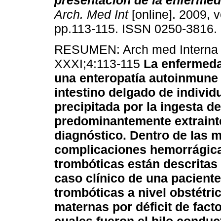
presentación de la enferme
Arch. Med Int
[online]. 2009, v
pp.113-115. ISSN 0250-3816.
RESUMEN: Arch med Interna 
XXXI;4:113-115
La enfermeda
una enteropatía autoinmune 
intestino delgado de indivi
precipitada por la ingesta d
predominantemente extrainte
diagnóstico. Dentro de las 
complicaciones hemorrágica
trombóticas están descritas 
caso clínico de una pacient
trombóticas a nivel obstétr
maternas por déficit de fact