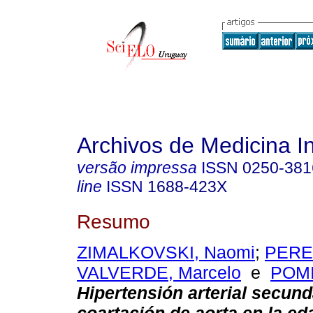
Archivos de Medicina I
versão impressa
ISSN
0250-381
line
ISSN
1688-423X
Resumo
ZIMALKOVSKI, Naomi
;
PEREZ
VALVERDE, Marcelo
e
POMI
Hipertensión arterial secund