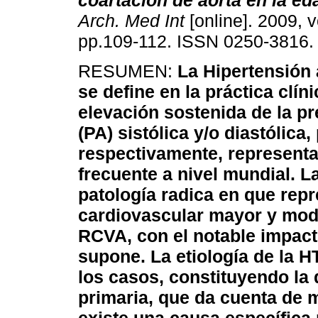
coartación de aorta en
la ed
Arch. Med Int
[online]. 2009, v
pp.109-112. ISSN 0250-3816.
RESUMEN:
La Hipertensión 
se define en la práctica clí
elevación sostenida de la pre
(PA) sistólica y/o diastólic
respectivamente, represent
frecuente a nivel mundial. La
patología radica en que repr
cardiovascular mayor y modi
RCVA, con el notable impact
supone. La etiología de la 
los casos, constituyendo la
primaria, que da cuenta de 