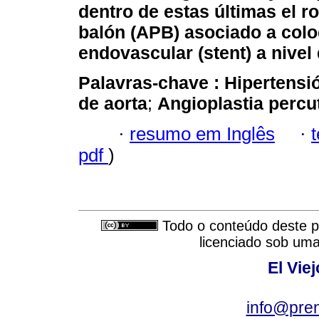
dentro de estas últimas el r
balón (APB) asociado a colo
endovascular (stent) a nivel 
Palavras-chave :
Hipertensió
de aorta
;
Angioplastia
percu
·
resumo em Inglês
·
pdf
)
Todo o conteúdo deste pe
licenciado sob um
El Vie
info@pre