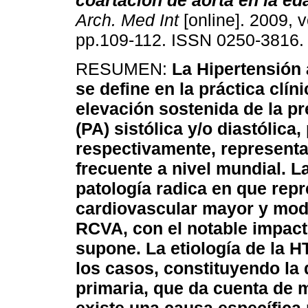
coartación de aorta en
la ed
Arch. Med Int
[online]. 2009, v
pp.109-112. ISSN 0250-3816.
RESUMEN:
La Hipertensión 
se define en la práctica clí
elevación sostenida de la pre
(PA) sistólica y/o diastólic
respectivamente, represent
frecuente a nivel mundial. La
patología radica en que repr
cardiovascular mayor y modi
RCVA, con el notable impact
supone. La etiología de la 
los casos, constituyendo la
primaria, que da cuenta de 