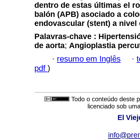
dentro de estas últimas el r
balón (APB) asociado a colo
endovascular (stent) a nivel 
Palavras-chave :
Hipertensió
de aorta
;
Angioplastia
percu
·
resumo em Inglês
·
pdf
)
Todo o conteúdo deste pe
licenciado sob um
El Vie
info@pre