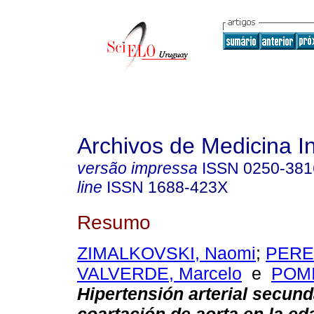
Archivos de Medicina I
versão impressa
ISSN
0250-381
line
ISSN
1688-423X
Resumo
ZIMALKOVSKI, Naomi
;
PEREZ
VALVERDE, Marcelo
e
POMI
Hipertensión arterial secund