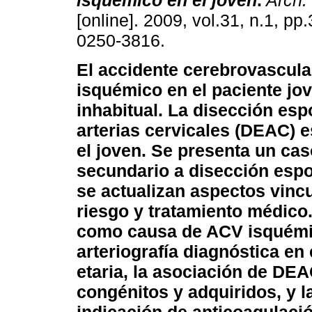
isquémico en el joven
.
Arch. 
[online]. 2009, vol.31, n.1, p
0250-3816.
El accidente cerebrovascula
isquémico en el paciente jo
inhabitual. La disección es
arterias cervicales (DEAC) 
el joven. Se presenta un ca
secundario a disección espon
se actualizan aspectos vincu
riesgo y tratamiento médico
como causa de ACV isquémico
arteriografía diagnóstica en 
etaria, la asociación de DEA
congénitos y adquiridos, y l