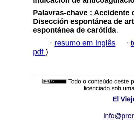
indicación de anticoagulació
Palavras-chave :
Accidente 
Disección espontánea de art
espontánea de carótida
.
·
resumo em Inglês
·
pdf
)
Todo o conteúdo deste pe
licenciado sob um
El Vie
info@pre