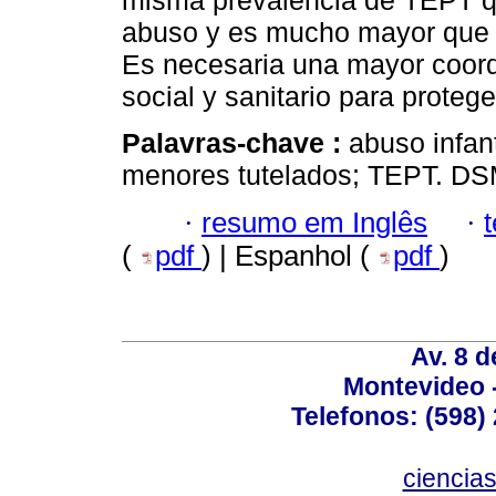
misma prevalencia de TEPT qu
abuso y es mucho mayor que l
Es necesaria una mayor coordin
social y sanitario para protege
Palavras-chave :
abuso infant
menores tutelados; TEPT. DS
·
resumo em Inglês
·
(
pdf
) | Espanhol (
pdf
)
Av. 8 
Montevideo 
Telefonos: (598) 
ciencia