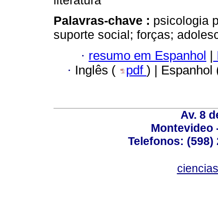
literatura
Palavras-chave :
psicologia p
suporte social; forças; adoles
·
resumo em Espanhol
|
·
Inglês (
pdf
) | Espanhol
Av. 8 
Montevideo 
Telefonos: (598) 
ciencia