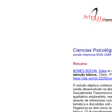
Ciencias Psicológ
versão impressa
ISSN
1688
Resumo
BONES ROCHA, Kátia
et a
atenção básica:.
Cienc. Ps
https://doi.org/10.22235/c
O estudo objetiva conhec
sendo desenvolvido na des
Sexualmente Transmissívei
qualitativo exploratório, r
através de entrevistas co
temática e discutidos sob 
Organizou-se dois eixos t
básica; (2) Aconselhament