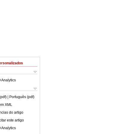
ersonalizados
 Analytics
(pdf)
| Português (pdf)
 em XML
cias do artigo
tar este artigo
 Analytics