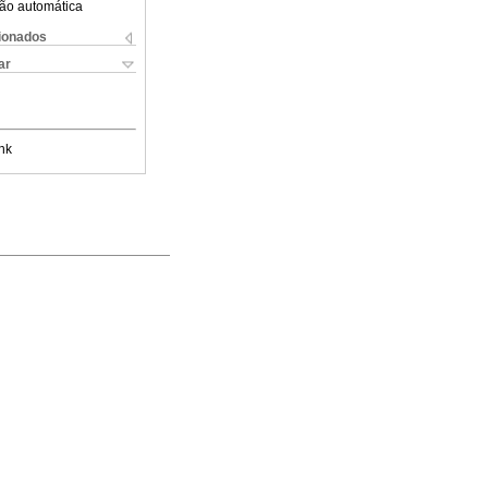
ão automática
cionados
ar
nk