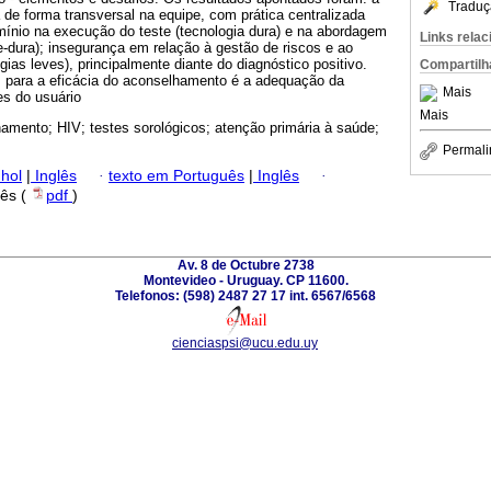
Traduç
 de forma transversal na equipe, com prática centralizada
mínio na execução do teste (tecnologia dura) e na abordagem
Links rela
ve-dura); insegurança em relação à gestão de riscos e ao
ias leves), principalmente diante do diagnóstico positivo.
Compartilh
s para a eficácia do aconselhamento é a adequação da
Mais
s do usuário
Mais
amento; HIV; testes sorológicos; atenção primária à saúde;
Permali
hol
|
Inglês
·
texto em Português
|
Inglês
·
lês (
pdf
)
Av. 8 de Octubre 2738
Montevideo - Uruguay. CP 11600.
Telefonos: (598) 2487 27 17 int. 6567/6568
cienciaspsi@ucu.edu.uy