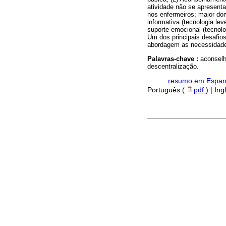
atividade não se apresenta
nos enfermeiros; maior do
informativa (tecnologia le
suporte emocional (tecnolog
Um dos principais desafio
abordagem as necessidade
Palavras-chave :
aconselh
descentralização.
·
resumo em Espan
Português (
pdf
) | Ing