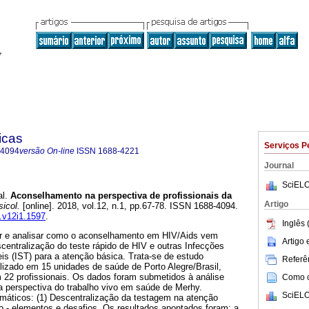
icas
Serviços P
-4094
versão On-line
ISSN
1688-4221
Journal
SciELO
l.
Aconselhamento na perspectiva de profissionais da
Artigo
icol.
[online]. 2018, vol.12, n.1, pp.67-78. ISSN 1688-4094.
p.v12i1.1597
.
Inglês 
er e analisar como o aconselhamento em HIV/Aids vem
Artigo
centralização do teste rápido de HIV e outras Infecções
s (IST) para a atenção básica. Trata-se de estudo
Referên
ealizado em 15 unidades de saúde de Porto Alegre/Brasil,
m 22 profissionais. Os dados foram submetidos à análise
Como ci
a perspectiva do trabalho vivo em saúde de Merhy.
SciELO
emáticos: (1) Descentralização da testagem na atenção
o - elementos e desafios. Os resultados apontados foram: a