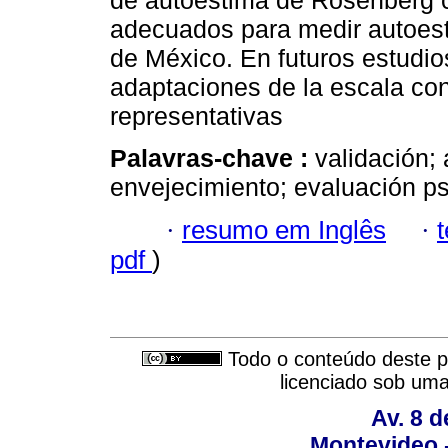
de autoestima de Rosenberg c
adecuados para medir autoest
de México. En futuros estudio
adaptaciones de la escala co
representativas
Palavras-chave :
validación;
envejecimiento; evaluación ps
·
resumo em Inglês
·
pdf
)
Todo o conteúdo deste pe
licenciado sob um
Av. 8 
Montevideo 