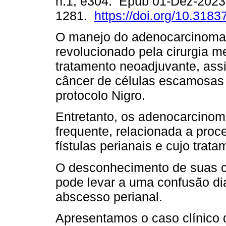
n.1, e304. Epub 01-Dez-2023
1281.
https://doi.org/10.31837
O manejo do adenocarcinoma r
revolucionado pela cirurgia me
tratamento neoadjuvante, as
câncer de células escamosas
protocolo Nigro.
Entretanto, os adenocarcino
frequente, relacionada a proc
fístulas perianais e cujo trat
O desconhecimento de suas ca
pode levar a uma confusão di
abscesso perianal.
Apresentamos o caso clínico