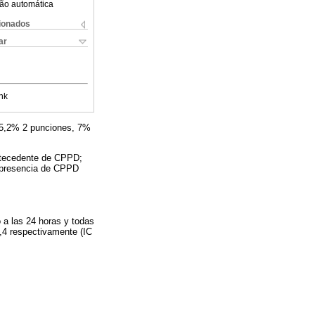
ão automática
cionados
ar
nk
 15,2% 2 punciones, 7%
ntecedente de CPPD;
a presencia de CPPD
 a las 24 horas y todas
,4 respectivamente (IC