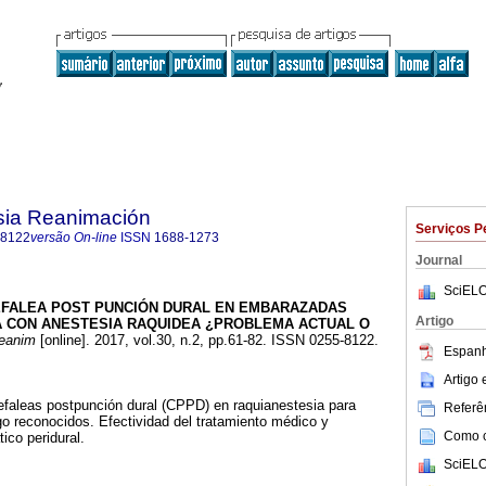
sia Reanimación
Serviços P
-8122
versão On-line
ISSN
1688-1273
Journal
SciELO
FALEA POST PUNCIÓN DURAL EN EMBARAZADAS
Artigo
 CON ANESTESIA RAQUIDEA ¿PROBLEMA ACTUAL O
eanim
[online]. 2017, vol.30, n.2, pp.61-82. ISSN 0255-8122.
Espanh
Artigo
efaleas postpunción dural (CPPD) en raquianestesia para
Referên
go reconocidos. Efectividad del tratamiento médico y
Como ci
co peridural.
SciELO