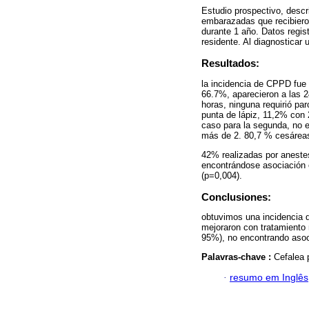
Estudio prospectivo, descr
embarazadas que recibieron
durante 1 año. Datos regis
residente. Al diagnosticar
Resultados:
la incidencia de CPPD fue 
66.7%, aparecieron a las 2
horas, ninguna requirió pa
punta de lápiz, 11,2% con 
caso para la segunda, no 
más de 2. 80,7 % cesáreas
42% realizadas por aneste
encontrándose asociación 
(p=0,004).
Conclusiones:
obtuvimos una incidencia d
mejoraron con tratamiento
95%), no encontrando asoci
Palavras-chave :
Cefalea 
·
resumo em Inglês