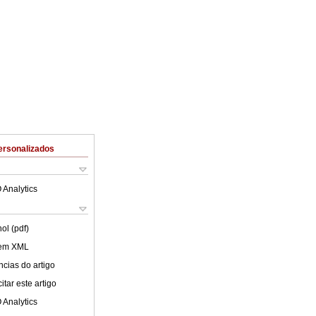
ersonalizados
 Analytics
ol (pdf)
 em XML
cias do artigo
tar este artigo
 Analytics