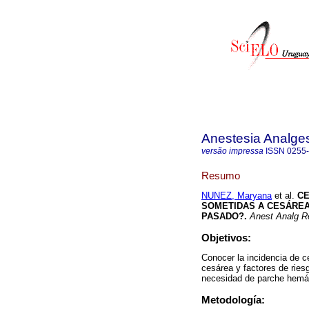
Anestesia Analge
versão impressa
ISSN
0255
Resumo
NUNEZ, Maryana
et al.
CE
SOMETIDAS A CESÁREA
PASADO?.
Anest Analg R
Objetivos:
Conocer la incidencia de c
cesárea y factores de ries
necesidad de parche hemáti
Metodología: