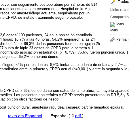
Traduç
iptivo, con seguimiento postoperatorio por 72 horas de 914
 raquianestesia para cesárea en el Hospital de la Mujer
Links rela
trados por anestesiólogo actuante, seguimiento por un
Compartilh
 una CPPD, se instaló tratamiento según protocolo.
Mais
Mais
2,6 casos/ 100 pacientes, 24 en la población estudiada.
4 horas; 16,7% a las 48 horas. 54,2% mejoraron a las 24
Permali
rche hemático. 86,3% de las punciones fueron con agujan 25
27 punta de lápiz 23 casos de CPPD para la primera y 1
encontrando asociación estadística (p= 0,759). 76,6% fueron punción única,
 urgencia, 65,2% en horario diurno.
siólogos, 54% por residentes. 8,6% tenían antecedente de cefalea y 2,7% a
estadística entre la primera y CPPD actual (p=0,001) y entre la segunda y l
e CPPD de 2,6%, concordante con datos de la literatura; la mayoría apareció
 médico. Las pacientes con cefalea y CPPD previa presentaron un RR 5,8 y 5
ación con otros factores de riesgo.
post punción dural; anestesia raquídea; cesárea; parche hemático epidural.
·
texto em Espanhol
·
Espanhol (
pdf
)