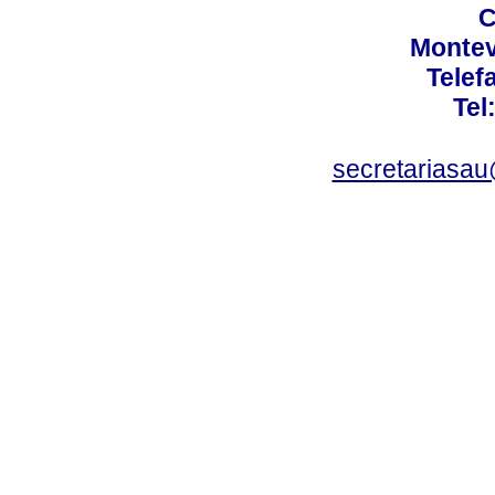
C
Montev
Telef
Tel
secretariasa