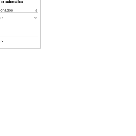
ão automática
cionados
ar
nk