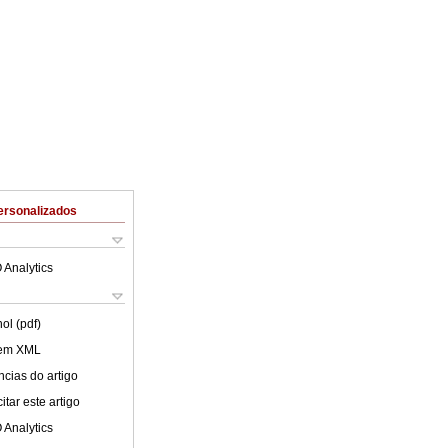
ersonalizados
 Analytics
ol (pdf)
 em XML
cias do artigo
tar este artigo
 Analytics