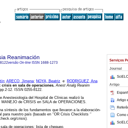
sia Reanimación
Serviços P
-8122
versão On-line
ISSN
1688-1273
Journal
SciELO
tín
;
ARECO, Jimena
;
NOYA, Beatriz
e
RODRIGUEZ, Ana
Artigo
 crisis en sala de operaciones.
Anest Analg Reanim
, pp.2-12. ISSN 0255-8122.
Espanh
e Anestesiología del Hospital de Clínicas realizó la
Artigo
L: MANEJO de CRISIS en SALA de OPERACIONES.
Referên
 síntesis de los fundamentos que llevaron a la elaboración-
 para nuestro país (basado en ‘’OR Crisis Checklists ‘’
Como ci
heck.org/crisis).
SciELO
n sala de operaciones; lista de chequeo.