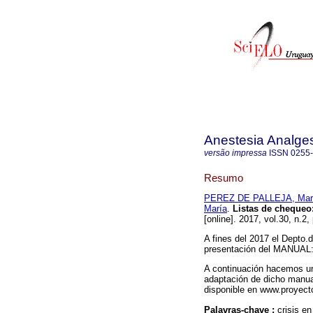
Anestesia Analge
versão impressa
ISSN
0255
Resumo
PEREZ DE PALLEJA, Mar
María
.
Listas de chequeo:
[online]. 2017, vol.30, n.2
A fines del 2017 el Depto.d
presentación del MANUA
A continuación hacemos una
adaptación de dicho manual
disponible en www.proyectc
Palavras-chave :
crisis e