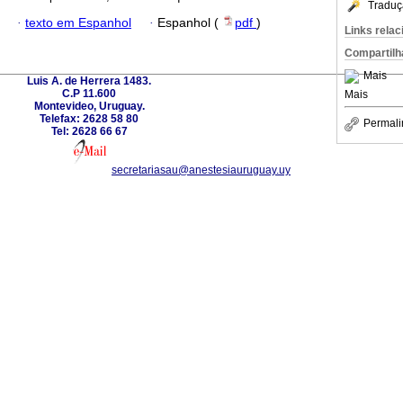
Traduç
·
texto em Espanhol
·
Espanhol (
pdf
)
Links rela
Compartilh
Mais
Luis A. de Herrera 1483.
C.P 11.600
Mais
Montevideo, Uruguay.
Telefax: 2628 58 80
Permali
Tel: 2628 66 67
secretariasau@anestesiauruguay.uy