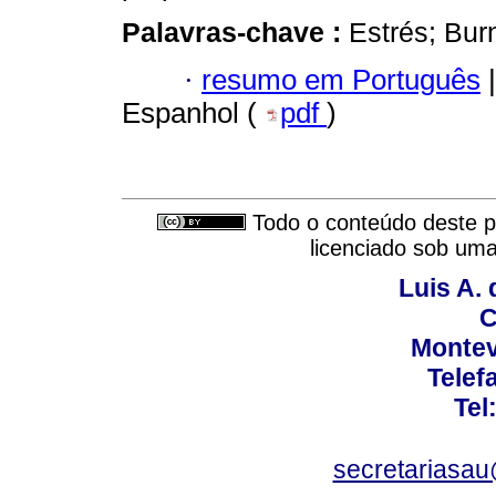
Palavras-chave :
Estrés; Bur
·
resumo em Português
|
Espanhol (
pdf
)
Todo o conteúdo deste pe
licenciado sob um
Luis A. 
C
Montev
Telef
Tel
secretariasa