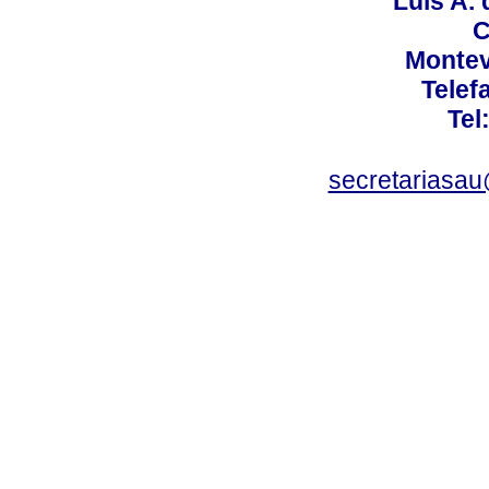
Luis A. 
C
Montev
Telef
Tel
secretariasa