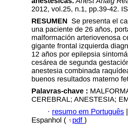
anestésicas.
Anest Analg Re
2012, vol.25, n.1, pp.39-42. 
RESUMEN
Se presenta el ca
una paciente de 26 años, por
malformación arteriovenosa c
gigante frontal izquierda dia
12 años por epilepsia sintomá
cesárea de segunda gestació
anestesia combinada raquídea 
buenos resultados materno fet
Palavras-chave :
MALFORMA
CEREBRAL; ANESTESIA; E
·
resumo em Português
|
Espanhol (
pdf
)