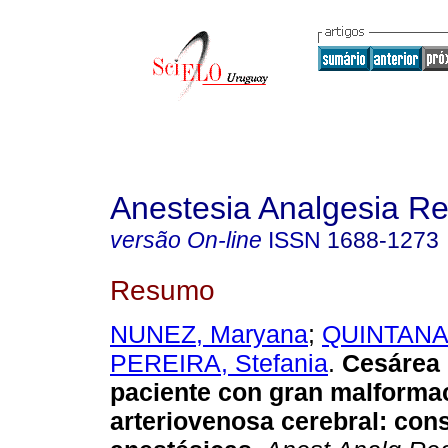
Anestesia Analgesia R
versão On-line
ISSN
1688-1273
Resumo
NUNEZ, Maryana
;
QUINTANA, 
PEREIRA, Stefania
.
Cesárea 
paciente con gran malforma
arteriovenosa cerebral: con