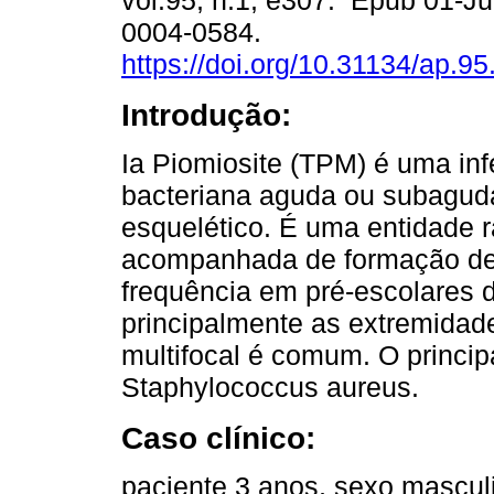
vol.95, n.1, e307. Epub 01-J
0004-0584.
https://doi.org/10.31134/ap.95
Introdução:
Ia Piomiosite (TPM) é uma in
bacteriana aguda ou subagud
esquelético. É uma entidade r
acompanhada de formação de
frequência em pré-escolares 
principalmente as extremidade
multifocal é comum. O principa
Staphylococcus aureus.
Caso clínico:
paciente 3 anos, sexo masculi