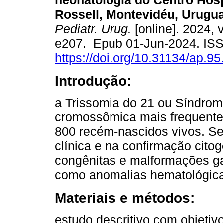
neonatologia do Centro Hosp
Rossell, Montevidéu, Urugua
Pediatr. Urug.
[online]. 2024, v
e207. Epub 01-Jun-2024. IS
https://doi.org/10.31134/ap.95
Introdução:
a Trissomia do 21 ou Síndrom
cromossômica mais frequente,
800 recém-nascidos vivos. Se
clínica e na confirmação cito
congênitas e malformações gas
como anomalias hematológicas 
Materiais e métodos:
estudo descritivo com objetiv