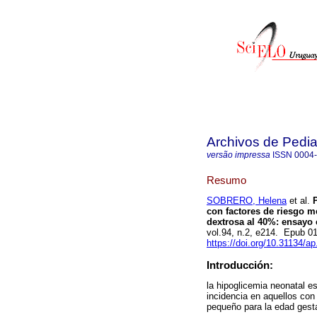
Archivos de Pedia
versão impressa
ISSN
0004
Resumo
SOBRERO, Helena
et al.
P
con factores de riesgo m
dextrosa al 40%: ensayo c
vol.94, n.2, e214. Epub 
https://doi.org/10.31134/ap
Introducción:
la hipoglicemia neonatal e
incidencia en aquellos con
pequeño para la edad gesta