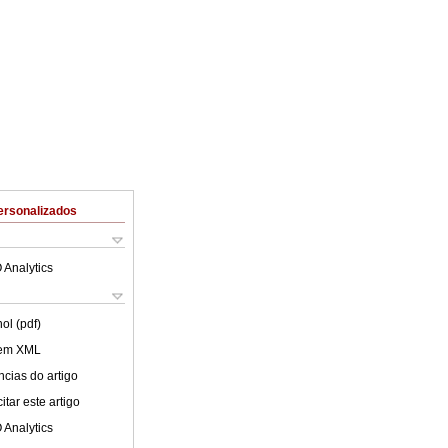
ersonalizados
 Analytics
ol (pdf)
 em XML
cias do artigo
tar este artigo
 Analytics