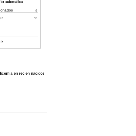
ão automática
cionados
ar
nk
glicemia en recién nacidos