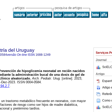
tría del Uruguay
Serviços P
-0584
versão On-line
ISSN
1688-1249
Journal
SciELO
revención de hipoglicemia neonatal en recién nacidos
Artigo
ediante la administración bucal de una dosis de gel de
línico aleatorizado.
Arch. Pediatr. Urug.
[online]. 2023,
Espanh
01-Dez-2023. ISSN 0004-0584.
.94.2.7
.
Artigo
Referên
Como ci
s un trastorno metabólico frecuente en neonatos, con mayor
 factores de riesgo como ser hijos de madre diabética,
SciELO
cional y pretérmino tardíos.