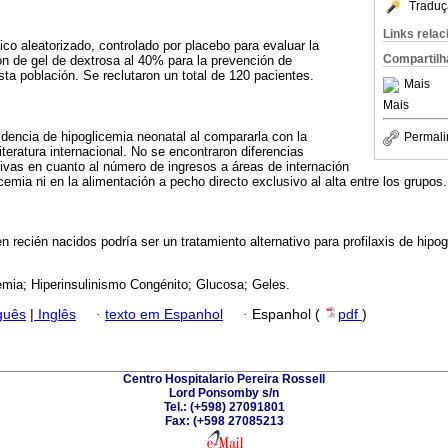
Traduç
Links rela
ico aleatorizado, controlado por placebo para evaluar la
Compartilh
ión de gel de dextrosa al 40% para la prevención de
sta población. Se reclutaron un total de 120 pacientes.
Mais
Mais
dencia de hipoglicemia neonatal al compararla con la
Permali
literatura internacional. No se encontraron diferencias
tivas en cuanto al número de ingresos a áreas de internación
cemia ni en la alimentación a pecho directo exclusivo al alta entre los grupos.
n recién nacidos podría ser un tratamiento alternativo para profilaxis de hipo
emia; Hiperinsulinismo Congénito; Glucosa; Geles.
guês
|
Inglês
·
texto em Espanhol
·
Espanhol (
pdf
)
Centro Hospitalario Pereira Rossell
Lord Ponsomby s/n
Tel.: (+598) 27091801
Fax: (+598 27085213