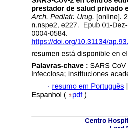
SARS-CoV-2 en centros educ
prestador de salud privado 
Arch. Pediatr. Urug.
[online]. 
n.nspe2, e227. Epub 01-Dez
0004-0584.
https://doi.org/10.31134/ap.93
resumen está disponible en el
Palavras-chave :
SARS-CoV-2
infecciosa; Instituciones aca
·
resumo em Português
|
Espanhol (
pdf
)
Centro Hospit