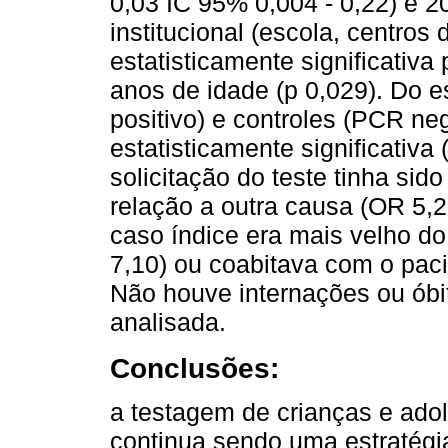
0,03 IC 95% 0,004 - 0,22) e 2
institucional (escola, centros 
estatisticamente significativ
anos de idade (p 0,029). Do 
positivo) e controles (PCR n
estatisticamente significativ
solicitação do teste tinha sid
relação a outra causa (OR 5,2
caso índice era mais velho d
7,10) ou coabitava com o paci
Não houve internações ou ób
analisada.
Conclusões:
a testagem de crianças e ad
continua sendo uma estratégi