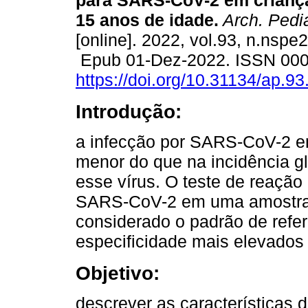
para SARS-CoV-2 em crianç
15 anos de idade.
Arch. Pedia
[online]. 2022, vol.93, n.nspe
Epub 01-Dez-2022. ISSN 00
https://doi.org/10.31134/ap.93
Introdução:
a infecção por SARS-CoV-2 e
menor do que na incidência gl
esse vírus. O teste de reaçã
SARS-CoV-2 em uma amostra 
considerado o padrão de refer
especificidade mais elevados 
Objetivo:
descrever as características