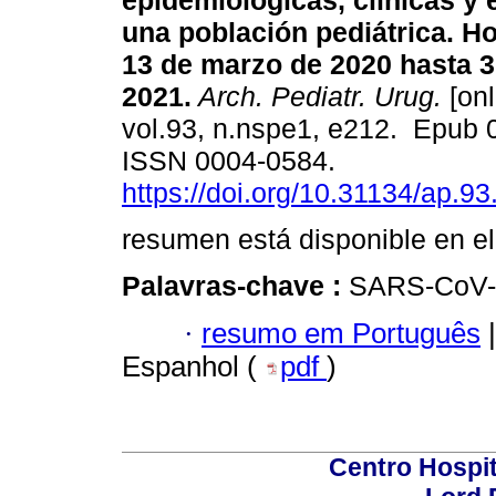
epidemiológicas, clínicas y 
una población pediátrica. Hos
13 de marzo de 2020 hasta 3
2021.
Arch. Pediatr. Urug.
[onl
vol.93, n.nspe1, e212. Epub 
ISSN 0004-0584.
https://doi.org/10.31134/ap.93
resumen está disponible en el
Palavras-chave :
SARS-CoV-2
·
resumo em Português
|
Espanhol (
pdf
)
Centro Hospit