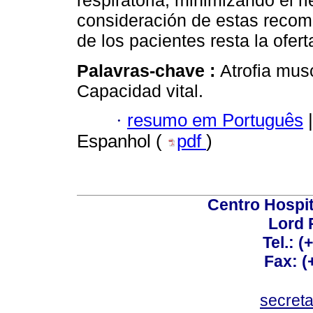
respiratoria, minimizando el r
consideración de estas recom
de los pacientes resta la ofer
Palavras-chave :
Atrofia musc
Capacidad vital.
·
resumo em Português
|
Espanhol (
pdf
)
Centro Hospit
Lord 
Tel.: 
Fax: 
secret