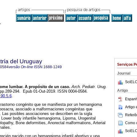
tría del Uruguay
Serviços P
-0584
versão On-line
ISSN
1688-1249
Journal
SciELO
ome lumbar. A propósito de un caso.
Arch. Pediatr. Urug.
Artigo
.5, pp.289-294. Epub 01-Out-2019. ISSN 0004-0584.
.90.5.6
.
Espanh
trastorno congénito que se manifiesta por un hemangioma
Artigo
bosacra, asociado a malformaciones congénitas que
. Las posibles asociaciones se describen en la sigla
Referên
Lower body infantile hemangioma, Lipoma, Urogenital
lopathy, Bone deformities, Anorectal malformations, Arterial
Como ci
alies.
SciELO
recién nacido con un hemangioma infantil abortivo y una