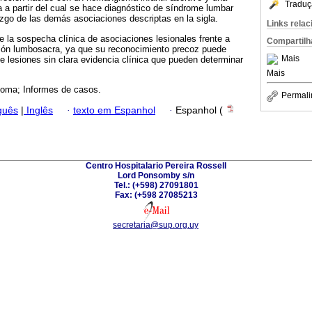
Traduç
a a partir del cual se hace diagnóstico de síndrome lumbar
zgo de las demás asociaciones descriptas en la sigla.
Links rela
de la sospecha clínica de asociaciones lesionales frente a
Compartilh
ión lumbosacra, ya que su reconocimiento precoz puede
Mais
de lesiones sin clara evidencia clínica que pueden determinar
Mais
oma; Informes de casos.
Permali
guês
|
Inglês
·
texto em Espanhol
·
Espanhol (
Centro Hospitalario Pereira Rossell
Lord Ponsomby s/n
Tel.: (+598) 27091801
Fax: (+598 27085213
secretaria@sup.org.uy