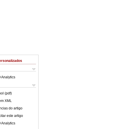
ersonalizados
 Analytics
ol (pdf)
 em XML
cias do artigo
tar este artigo
 Analytics