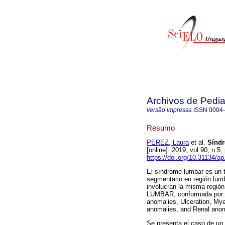
Archivos de Pedia
versão impressa
ISSN
0004
Resumo
PEREZ, Laura
et al.
Síndr
[online]. 2019, vol.90, n
https://doi.org/10.31134/ap
El síndrome lumbar es un 
segmentario en región lum
involucran la misma región
LUMBAR, conformada por: 
anomalies, Ulceration, Mye
anomalies, and Renal anom
Se presenta el caso de un 