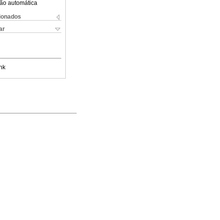
ão automática
cionados
ar
nk