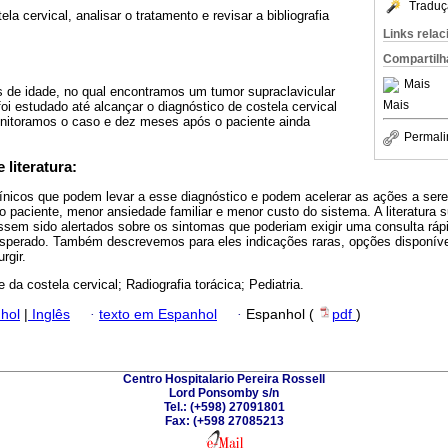
Traduç
a cervical, analisar o tratamento e revisar a bibliografia
Links rela
Compartilh
Mais
 de idade, no qual encontramos um tumor supraclavicular
Mais
oi estudado até alcançar o diagnóstico de costela cervical
Monitoramos o caso e dez meses após o paciente ainda
Permali
 literatura:
línicos que podem levar a esse diagnóstico e podem acelerar as ações a se
 paciente, menor ansiedade familiar e menor custo do sistema. A literatura
essem sido alertados sobre os sintomas que poderiam exigir uma consulta ráp
esperado. Também descrevemos para eles indicações raras, opções disponív
rgir.
 da costela cervical; Radiografia torácica; Pediatria.
hol
|
Inglês
·
texto em Espanhol
·
Espanhol (
pdf
)
Centro Hospitalario Pereira Rossell
Lord Ponsomby s/n
Tel.: (+598) 27091801
Fax: (+598 27085213