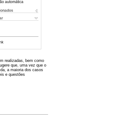
ão automática
cionados
ar
nk
rem realizadas, bem como
 sugere que, uma vez que o
ida, a maioria dos casos
eis e questões