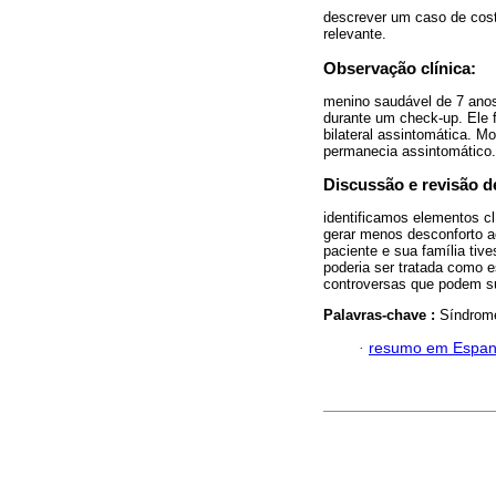
descrever um caso de costel
relevante.
Observação clínica:
menino saudável de 7 anos
durante um check-up. Ele f
bilateral assintomática. 
permanecia assintomático.
Discussão e revisão de
identificamos elementos c
gerar menos desconforto ao
paciente e sua família tiv
poderia ser tratada como 
controversas que podem su
Palavras-chave :
Síndrome
·
resumo em Espan