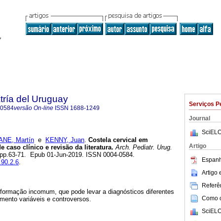
tría del Uruguay
Serviços P
-0584
versão On-line
ISSN
1688-1249
Journal
SciELO
NE, Martín
e
KENNY, Juan
.
Costela cervical em
Artigo
e caso clínico e revisão da literatura.
Arch. Pediatr. Urug.
.3, pp.63-71. Epub 01-Jun-2019. ISSN 0004-0584.
Espanh
.90.2.6
.
Artigo
Referên
lformação incomum, que pode levar a diagnósticos diferentes
Como ci
mento variáveis e controversos.
SciELO