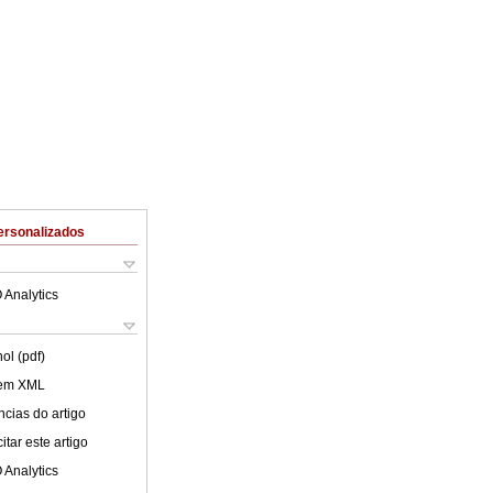
ersonalizados
 Analytics
ol (pdf)
 em XML
cias do artigo
tar este artigo
 Analytics